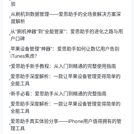
逻辑板编号是否匹配 iPhone 14系列以后新增检测项，
验
不匹配=主板被调过。
从刷机到数据管理——爱思助手的全场景解决方案深
环境光传感器是否正常 很多换屏的杂牌屏这里会显示
度解析
异常。
从“刷机神器”到“全能管家”：爱思助手的进化之路与用
实测案例（我验过的手机）
户口碑
咸鱼2300元的iPhone 13mini 爱思一诊断：电池循环
次数1786次、后摄非原装、尾插非原装，直接砍到
苹果设备管理“神器”：爱思助手如何让数亿用户告别
1600成交。
iTunes焦虑？
朋友花9800买的iPhone 15 Pro 报告显示主板串号不
爱思助手新手教程：从入门到精通的完整使用指南
一致+逻辑板编号异常，最后退货成功。
爱思助手深度解析：一款让苹果设备管理变得简单的
自己卖旧iPhone 14 Pro Max 发了一份爱思全绿报告，
全能工具
买家直接不讲价全款打过来。
进阶诊断技巧（99%的人都不知道）
新手必看：爱思助手从入门到精通的完整指南
点“高级检测”→ “传感器测试” 能一个个测重力、距离、
爱思助手深度解析：一款让苹果设备管理变得简单的
陀螺仪，换过主板的经常有传感器异常。
全能工具
点“电池详情”→ “充电历史” 能看到最近30天的充电曲
爱思助手真实体验分享——iPhone用户值得拥有的管
线，经常快充的电池衰减明显。
理工具
导出“系统日志”给苹果售后 手机卡顿发热拿这个日志去