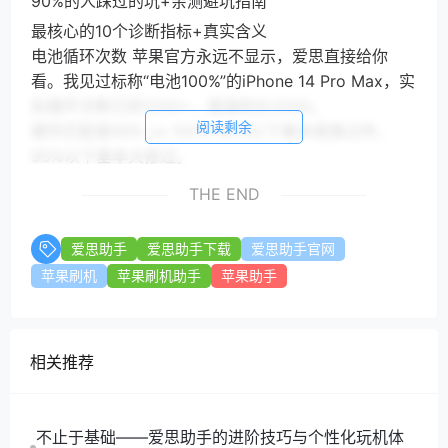
90%的人踩过的坑+亲测避坑指南
最核心的10个诊断指标+真实含义
电池循环次数 苹果官方永远不显示，爱思直接给你
看。我见过标称“电池100%”的iPhone 14 Pro Max，实
际循环次数已经1200+，直接砍价2000。
阅读剩余
硬件匹配度99% vs 100% 99%以下基本是换过件，
95%以下基本大修过。
零件序列号一致性 屏幕、后摄、尾插序列号必须和主
THE END
板一致，不一致=换过。
主板串号是否一致 最重要！序列号和主板串号不一致=
爱思助手
爱思助手下载
爱思助手官网
翻新机/拼装机，果断放弃。
苹果刷机
苹果刷机助手
苹果助手
电池生产日期 和手机激活日期差超过3个月，电池大概
率被换过。
设计容量 vs 当前容量 当前容量低于设计容量的80%，
电池该换了。
相关推荐
激活日期 激活日期比购买日期早=二手翻新机。
是否存在维修记录 爱思能检测到苹果官方维修记录，
换过主板的一眼看穿。
不止于基础——爱思助手的进阶技巧与个性化玩机体