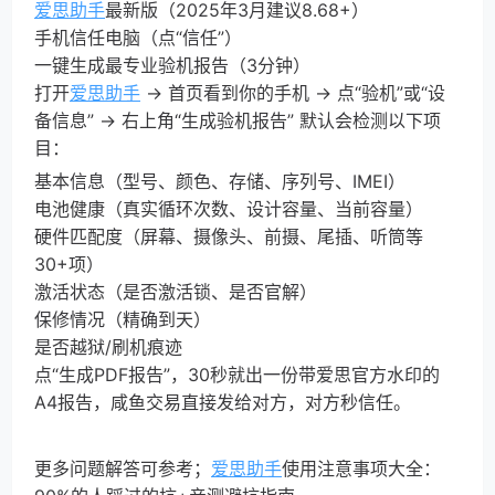
爱思助手
最新版（2025年3月建议8.68+）
手机信任电脑（点“信任”）
一键生成最专业验机报告（3分钟）
打开
爱思助手
→ 首页看到你的手机 → 点“验机”或“设
备信息” → 右上角“生成验机报告” 默认会检测以下项
目：
基本信息（型号、颜色、存储、序列号、IMEI）
电池健康（真实循环次数、设计容量、当前容量）
硬件匹配度（屏幕、摄像头、前摄、尾插、听筒等
30+项）
激活状态（是否激活锁、是否官解）
保修情况（精确到天）
是否越狱/刷机痕迹
点“生成PDF报告”，30秒就出一份带爱思官方水印的
A4报告，咸鱼交易直接发给对方，对方秒信任。
更多问题解答可参考；
爱思助手
使用注意事项大全：