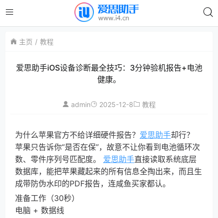
主页
教程
爱思助手iOS设备诊断最全技巧：3分钟验机报告+电池
健康。
admin
2025-12-8
教程
为什么苹果官方不给详细硬件报告？
爱思助手
却行？
苹果只告诉你“是否在保”，故意不让你看到电池循环次
数、零件序列号匹配度。
爱思助手
直接读取系统底层
数据库，能把苹果藏起来的所有信息全掏出来，而且生
成带防伪水印的PDF报告，连咸鱼买家都认。
准备工作（30秒）
电脑 + 数据线