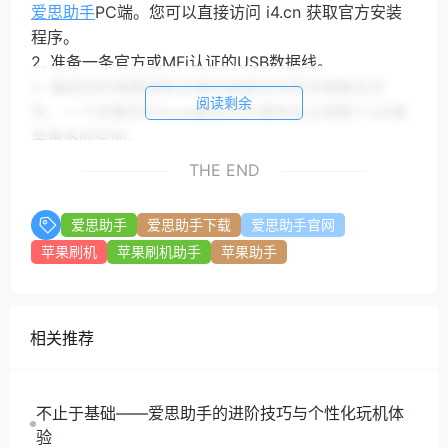
爱思助手
PC端。您可以直接访问 i4.cn 获取官方安装
程序。
2. 准备一条官方或MFi认证的USB数据线。
3. 确保您的电脑拥有足够的磁盘空间来存储备份文
阅读剩余
件。一个完整的iPhone备份文件通常会占用数十GB甚
至更多的空间。
开始执行全量备份
THE END
准备工作就绪后，即可按照以下步骤操作：
1. 打开电脑上的
爱思助手
软件，然后通过USB数据线将
爱思助手
爱思助手下载
爱思助手官网
您的iPhone连接到电脑。
苹果刷机
苹果刷机助手
苹果助手
2. 首次连接时，iPhone屏幕上会弹出“要信任此电脑
吗？”的提示，请点击“信任”，并根据提示输入您的锁屏
密码。
相关推荐
3 ”
爱思助手
成功识别设备后，点击主界面顶部的“备
份/恢复”功能模块。
4. 在“备份/恢复”页面中，您会看到“全备份”和“分类备
不止于基础——爱思助手的进阶技巧与个性化玩机体
份”两个选项。请选择左侧的“全备份”。
验
5. 在下方，您可以自定义备份文件的存储路径。如果