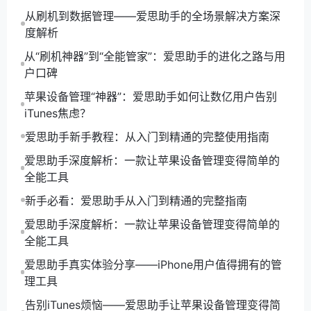
从刷机到数据管理——爱思助手的全场景解决方案深
不需要修改，
爱思助手
会将其保存在默认位置。
度解析
6. 点击蓝色的“立即备份”按钮。程序会立即开始扫描设
备数据并执行备份。您可以实时看到备份进度、预计剩
从“刷机神器”到“全能管家”：爱思助手的进化之路与用
余时间以及正在备份的数据类型。
户口碑
7. 请耐心等待进度条达到100%。在此期间，切勿断开
苹果设备管理“神器”：爱思助手如何让数亿用户告别
设备连接或操作手机，以免造成备份失败或文件损坏。
iTunes焦虑？
8. 备份完成后，界面会提示“全备份已完成”。您可以在
爱思助手新手教程：从入门到精通的完整使用指南
备份管理列表中看到刚刚创建的备份记录，包含了备份
时间、设备名称和文件大小等信息。
爱思助手深度解析：一款让苹果设备管理变得简单的
什么是
爱思助手
分类备份？
全能工具
除了全备份，
爱思助手
还提供了一项极具特色的功能
新手必看：爱思助手从入门到精通的完整指南
——分类备份。这项功能解决了用户只想备份部分重要
爱思助手深度解析：一款让苹果设备管理变得简单的
数据的需求。比如，您只想保存手机里的照片和通讯
全能工具
录，而不需要备份庞大的App和系统设置。
爱思助手真实体验分享——iPhone用户值得拥有的管
使用分类备份时，您可以像勾选文件一样，自由选择需
理工具
要备份的数据类别，例如：
联系人
告别iTunes烦恼——爱思助手让苹果设备管理变得简