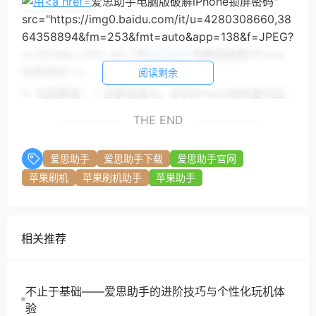
爱思助手电脑版破解iPhone锁屏密码"
src="https://img0.baidu.com/it/u=4280308660,38
64358894&fm=253&fmt=auto&app=138&f=JPEG?
w=694&h=500" alt="用
爱思助手
电脑版破解iPhone
锁屏密码" />
阅读剩余
5. 完成解锁：一旦解锁成功，你的iPhone将恢复到出
厂设置，所有数据将被清除。你可以重新设置手机，创
THE END
建新的锁屏密码。
安全与隐私的考量
爱思助手
爱思助手下载
爱思助手官网
虽然
爱思助手
提供了便捷的解锁服务，但在使用过程
苹果刷机
苹果刷机助手
苹果助手
中，用户必须注意保护个人隐私。确保在可信的环境中
使用该软件，并定期备份重要数据，以防止意外丢失。
相关推荐
破解iPhone锁屏密码的过程并不复杂，
爱思助手
电脑
版为我们提供了一个简单而有效的解决方案。无论是因
为忘记密码还是其他原因，
爱思助手
都能帮助你轻松找
不止于基础——爱思助手的进阶技巧与个性化玩机体
回对手机的控制权。希望能引起更多用户的关注，让大
验