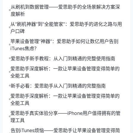
家在遇到类似问题时，能够迅速找到解决方案，重拾智
从刷机到数据管理——爱思助手的全场景解决方案深
能生活的乐趣。
度解析
在这个数字化的时代，掌握正确的工具和方法，才能让
从“刷机神器”到“全能管家”：爱思助手的进化之路与用
我们的生活更加便捷与高效。
爱思助手
，正是你在智能
户口碑
手机世界中的得力助手。
苹果设备管理“神器”：爱思助手如何让数亿用户告别
iTunes焦虑？
爱思助手新手教程：从入门到精通的完整使用指南
爱思助手深度解析：一款让苹果设备管理变得简单的
全能工具
新手必看：爱思助手从入门到精通的完整指南
爱思助手深度解析：一款让苹果设备管理变得简单的
全能工具
爱思助手真实体验分享——iPhone用户值得拥有的管
理工具
告别iTunes烦恼——爱思助手让苹果设备管理变得简