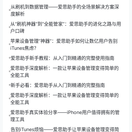
3. 文件传输：通过
爱思助手
，您可以轻松地在电脑和
从刷机到数据管理——爱思助手的全场景解决方案深
设备之间传输文件。只需选择文件，点击“传输”按钮，
度解析
系统将自动完成文件的传输。
从“刷机神器”到“全能管家”：爱思助手的进化之路与用
六、常见问题解答
户口碑
苹果设备管理“神器”：爱思助手如何让数亿用户告别
在使用
爱思助手
的过程中，用户可能会遇到一些常见问
iTunes焦虑？
题。比如，设备无法识别、备份失败等。针对这些问
题，您可以尝试重新连接设备，检查USB线是否正常，
爱思助手新手教程：从入门到精通的完整使用指南
或者重启
爱思助手
。如果问题依然存在，可以访问
爱思
爱思助手深度解析：一款让苹果设备管理变得简单的
助手
的官方网站，查找相关的解决方案或联系客服寻求
全能工具
帮助。
新手必看：爱思助手从入门到精通的完整指南
爱思助手
是一款功能强大的设备管理工具，能够帮助用
户轻松管理他们的苹果设备。通过简单的安装和连接步
爱思助手深度解析：一款让苹果设备管理变得简单的
骤，您就可以享受到便捷的设备管理体验。无论是备份
全能工具
数据、管理应用还是传输文件，
爱思助手
都能为您提供
爱思助手真实体验分享——iPhone用户值得拥有的管
高效的解决方案。希望本文的安装教程能够帮助您顺利
理工具
安装和使用
爱思助手
，让您的设备管理变得更加轻松。
告别iTunes烦恼——爱思助手让苹果设备管理变得简