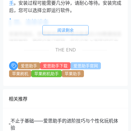
手
。安装过程可能需要几分钟，请耐心等待。安装完成
后，您可以选择立即运行软件。
四、连接设备
阅读剩余
安装完成后，您需要将您的苹果设备通过USB数据线连
接到电脑。确保设备已解锁，并在设备上选择“信任此
电脑”。这一步骤非常重要，只有在信任电脑的情况
THE END
下，
爱思助手
才能正常识别您的设备。
爱思助手
爱思助手下载
爱思助手官网
五、使用
爱思助手
管理设备
苹果刷机
苹果刷机助手
苹果助手
1. 备份数据：在
爱思助手
主界面，您可以看到“备份与
恢复”选项。点击进入后，选择“备份”功能，系统将自动
备份您的设备数据。备份完成后，您可以在需要时随时
相关推荐
恢复数据。
2. 应用管理：
爱思助手
还提供了应用管理功能，您可
以在“应用管理”选项中查看已安装的应用，进行卸载、
不止于基础——爱思助手的进阶技巧与个性化玩机体
更新或安装新应用的操作。
验