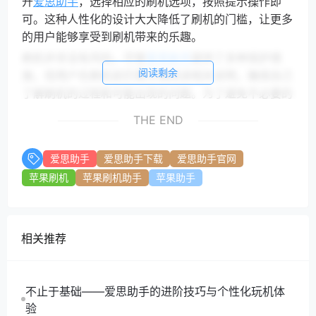
开
爱思助手
，选择相应的刷机选项，按照提示操作即
可。这种人性化的设计大大降低了刷机的门槛，让更多
的用户能够享受到刷机带来的乐趣。
刷机并非没有风险。尽管
爱思助手
提供了多种保护措
阅读剩余
施，但用户在刷机前仍需仔细阅读相关说明，确保自己
了解刷机的过程和可能出现的问题。为了避免不必要的
麻烦，建议用户在刷机前备份好重要数据，并确保设备
THE END
电量充足。
爱思助手
凭借其对苹果设备的广泛支持、丰富的功能和
爱思助手
爱思助手下载
爱思助手官网
简单易用的操作界面，成为了刷机爱好者的理想选择。
苹果刷机
苹果刷机助手
苹果助手
无论你是想要提升设备性能，还是希望体验更多的自定
义功能，
爱思助手
都能满足你的需求。随着科技的不断
进步，
爱思助手
也在不断更新和完善，未来将会支持更
多的设备和功能，期待它为用户带来更好的体验。
相关推荐
在这个信息爆炸的时代，选择合适的工具来管理和优化
你的设备显得尤为重要。
爱思助手
无疑是一个值得信赖
不止于基础——爱思助手的进阶技巧与个性化玩机体
的选择，让我们一起探索刷机的无限可能吧！
验