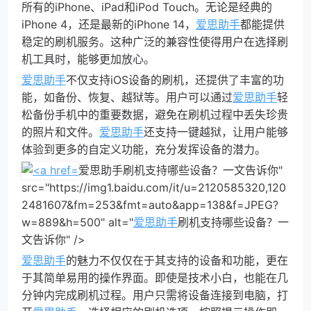
所有的iPhone、iPad和iPod Touch。无论是经典的
iPhone 4，还是最新的iPhone 14，
爱思助手
都能提供
稳定的刷机服务。这种广泛的兼容性使得用户在选择刷
机工具时，能够更加放心。
爱思助手
不仅支持iOS设备的刷机，还提供了丰富的功
能，如备份、恢复、越狱等。用户可以通过
爱思助手
轻
松备份手机中的重要数据，避免在刷机过程中丢失珍贵
的照片和文件。
爱思助手
还支持一键越狱，让用户能够
体验到更多的自定义功能，充分发挥设备的潜力。
爱思助手刷机支持哪些设备？一文告诉你"
src="https://img1.baidu.com/it/u=2120585320,120
2481607&fm=253&fmt=auto&app=138&f=JPEG?
w=889&h=500" alt="
爱思助手
刷机支持哪些设备？一
文告诉你" />
爱思助手
的魅力不仅仅在于其支持的设备和功能，更在
于其简单易用的操作界面。即使是技术小白，也能在几
分钟内完成刷机过程。用户只需将设备连接到电脑，打