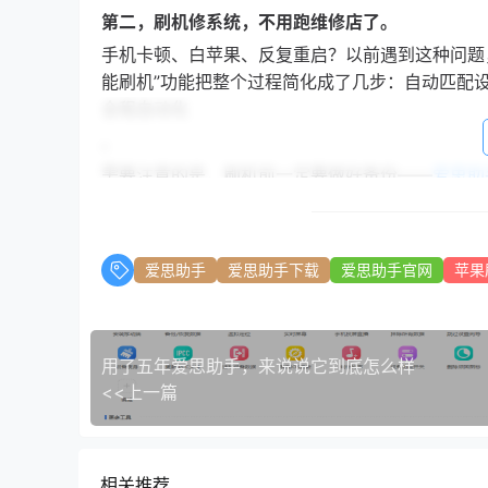
第二，刷机修系统，不用跑维修店了。
手机卡顿、白苹果、反复重启？以前遇到这种问题
能刷机”功能把整个过程简化成了几步：自动匹配
全程自动化
。
需要注意的是，刷机前一定要做好备份——
爱思助
。还有，不是你想降级到哪个版本都行，苹果关闭
放验证的固件
。
爱思助手
爱思助手下载
爱思助手官网
苹果
第三，文件传输和多媒体管理，像用U盘一样简单
想把电脑里的电影传到iPad看？想把iPhone拍
类下，选中文件，点“导入”或“导出”，完成
用了五年爱思助手，来说说它到底怎么样
。
<<上一篇
更强大的是，
爱思助手
提供了“文件管理”功能，可
通过
爱思助手
找到nPlayer的“Documents
GoodNotes的笔记，直接进文件夹把文件拷出来
相关推荐