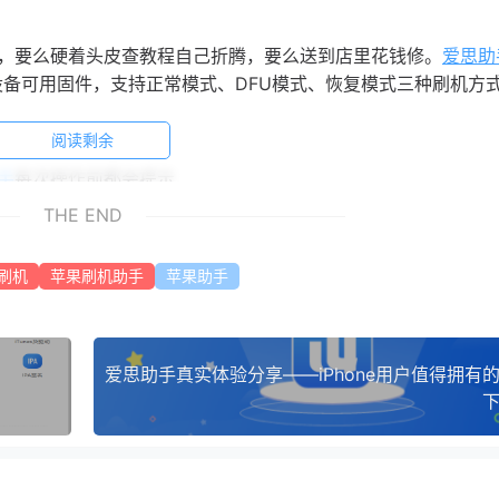
，要么硬着头皮查教程自己折腾，要么送到店里花钱修。
爱思助
设备可用固件，支持正常模式、DFU模式、恢复模式三种刷机方
阅读剩余
手
每次操作前都会提示
验证通道后，任何工具都刷不回去，
爱思助手
中只会显示当前苹
THE END
刷机
苹果刷机助手
苹果助手
。
的照片导出来备份？
爱思助手
的操作非常直观——在“照片”“音乐”“视
下
以直接访问特定App的沙盒目录。比如，你想给nPlayer导入一
”文件夹，把文件拖进去就完成了。导出也一样，想备份Procreate的画
就行