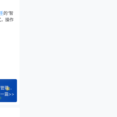
手
的“智
式，操作
果仍开
频”等分
爱思助手真实体验分享——iPhone用户值得拥有的管理工具
一篇>>
部电影，
作或