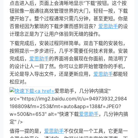
点击进入后，页面上会清晰地显示“下载”按钮。这个按
钮就像一扇通往高效管理世界的大门，轻轻一按，下载
便开始了。整个过程通常只需几分钟，甚至更短。你是
否曾经因为繁琐的下载步骤而感到沮丧？
爱思助手
的设
计理念正是为了让用户体验到无缝的操作。
下载完成后，安装过程同样简单。双击下载的安装包，
按照提示一步步进行，几乎不需要任何技术背景。安装
完成后，
爱思助手
的界面将会展现在你面前，简洁明了
的设计让人一目了然。你可以立即开始管理你的手机，
无论是导入导出文件，还是更新应用，
爱思助手
都能轻
松应对。
爱思助手，几分钟内搞定"
src="https://img2.baidu.com/it/u=94973932,2984
198809&fm=253&fmt=auto&app=138&f=JPEG?
w=500&h=653" alt="快速下载
爱思助手
，几分钟内搞
定" />
值得一提的是，
爱思助手
不仅仅是一个工具，它更是一