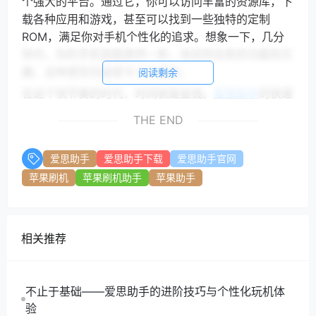
个强大的平台。通过它，你可以访问丰富的资源库，下
载各种应用和游戏，甚至可以找到一些独特的定制
ROM，满足你对手机个性化的追求。想象一下，几分
钟内，你的手机就能焕然一新，体验到全新的功能和乐
趣，这种感觉无疑是令人兴奋的。
阅读剩余
在这个快节奏的时代，时间就是金钱。
爱思助手
的快速
下载和安装过程，正是为了帮助用户节省宝贵的时间。
THE END
无论你是学生、上班族，还是手机爱好者，
爱思助手
都
能为你提供高效的解决方案。通过简单的几步操作，你
爱思助手
爱思助手下载
爱思助手官网
就能将手机管理的繁琐变得轻松愉快。
苹果刷机
苹果刷机助手
苹果助手
爱思助手
的强大功能和便捷操作，使其在手机管理工具
中脱颖而出。无论你是想要备份重要数据，还是想要清
理手机存储，
爱思助手
都能满足你的需求。现在就行动
起来，快速下载
爱思助手
，几分钟内搞定，让你的手机
相关推荐
管理变得轻松无比！
我们希望能够引起读者的兴趣，让他们意识到
爱思助手
不止于基础——爱思助手的进阶技巧与个性化玩机体
的价值。无论是从实用性还是便捷性来看，
爱思助手
都
验
是一个值得拥有的工具。快来体验吧，开启你的高效手